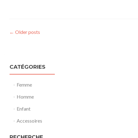
Posts
←
Older posts
navigation
CATÉGORIES
Femme
Homme
Enfant
Accessoires
RECHERCHE